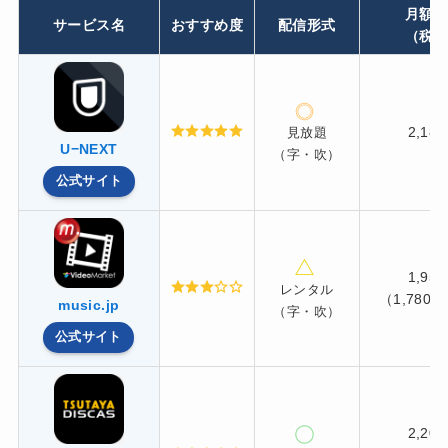
月額
サービス名
おすすめ度
配信形式
（税
2,18
見放題
U−NEXT
（字・吹）
公式サイト
1,95
レンタル
（1,780
music.jp
（字・吹）
公式サイト
2,20