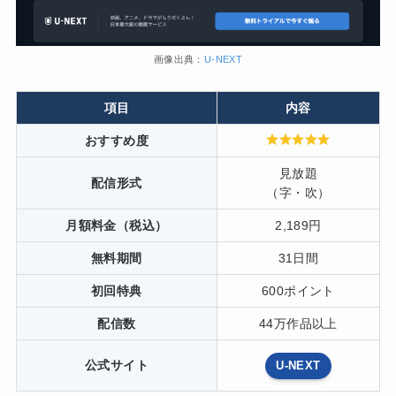
画像出典：
U-NEXT
項目
内容
おすすめ度
見放題
配信形式
（字・吹）
月額料金（税込）
2,189円
無料期間
31日間
初回特典
600ポイント
配信数
44万作品以上
公式サイト
U-NEXT