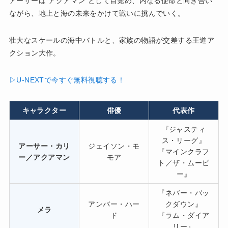
アーサーは“アクアマン”として目覚め、内なる使命と向き合い
ながら、地上と海の未来をかけて戦いに挑んでいく。
壮大なスケールの海中バトルと、家族の物語が交差する王道ア
クション大作。
▷U-NEXTで今すぐ無料視聴する！
キャラクター
俳優
代表作
『ジャスティ
ス・リーグ』
アーサー・カリ
ジェイソン・モ
『マインクラフ
ー／アクアマン
モア
ト／ザ・ムービ
ー』
『ネバー・バッ
アンバー・ハー
クダウン』
メラ
ド
『ラム・ダイア
リー』