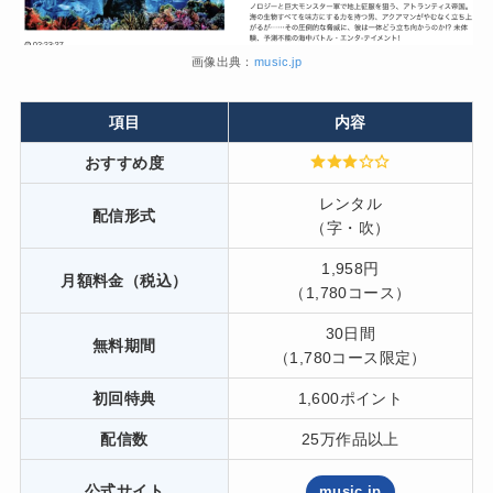
画像出典：
music.jp
項目
内容
おすすめ度
レンタル
配信形式
（字・吹）
1,958円
月額料金（税込）
（1,780コース）
30日間
無料期間
（1,780コース限定）
初回特典
1,600ポイント
配信数
25万作品以上
公式サイト
music.jp