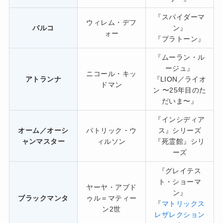
『スパイダーマ
ウィレム・デフ
バルコ
ン』
ォー
『プラトーン』
『ムーラン・ル
ージュ』
ニコール・キッ
アトランナ
『LION／ライオ
ドマン
ン 〜25年目のた
だいま〜』
『インシディア
オーム／オーシ
パトリック・ウ
ス』シリーズ
ャンマスター
ィルソン
『死霊館』シリ
ーズ
『グレイテス
ト・ショーマ
ヤーヤ・アブド
ン』
ブラックマンタ
ゥル＝マティー
『
マトリックス
ン2世
レザレクション