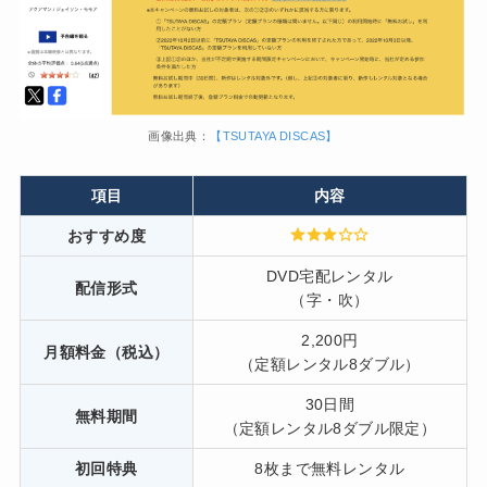
画像出典：
【TSUTAYA DISCAS】
項目
内容
おすすめ度
DVD宅配レンタル
配信形式
（字・吹）
2,200円
月額料金（税込）
（定額レンタル8ダブル）
30日間
無料期間
（定額レンタル8ダブル限定）
初回特典
8枚まで無料レンタル