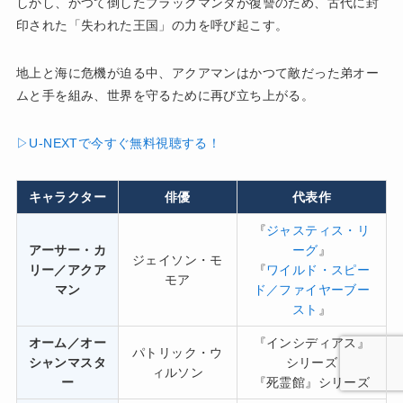
しかし、かつて倒したブラックマンタが復讐のため、古代に封
印された「失われた王国」の力を呼び起こす。
地上と海に危機が迫る中、アクアマンはかつて敵だった弟オー
ムと手を組み、世界を守るために再び立ち上がる。
▷U-NEXTで今すぐ無料視聴する！
キャラクター
俳優
代表作
『
ジャスティス・リ
アーサー・カ
ーグ
』
ジェイソン・モ
リー／アクア
『
ワイルド・スピー
モア
マン
ド／ファイヤーブー
スト
』
オーム／オー
『インシディアス』
パトリック・ウ
シャンマスタ
シリーズ
ィルソン
ー
『死霊館』シリーズ