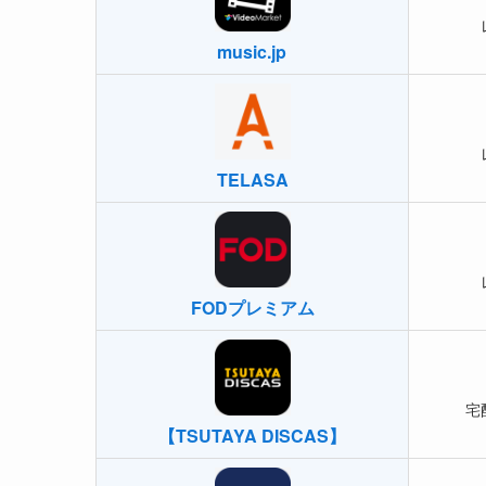
music.jp
TELASA
FODプレミアム
宅
【TSUTAYA DISCAS】