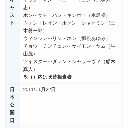
ャ
忠）
ス
ホン⋯サモ・ハン・キンポー（水島裕）
ト
ウォン・レオン⋯ホァン・シャオミン（三
木眞一郎）
ウィンシン⋯リン・ホン（恒松あゆみ）
チョウ・チンチュン⋯サイモン・ヤム（牛
山茂）
ツイスター⋯ダレン・シャラーヴィ（船木
真人）
※（）内は吹替担当者
日
2011年1月22日
本
公
開
日