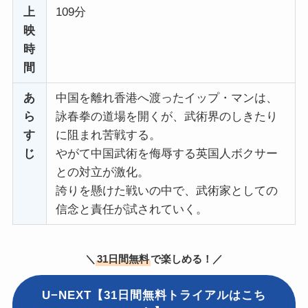
上
109分
映
時
間
あ
中国を離れ香港へ渡ったイップ・マンは、
ら
詠春拳の道場を開くが、武術界のしきたり
す
に阻まれ苦戦する。
じ
やがて中国武術を侮辱する英国人ボクサー
との対立が激化。
誇りを懸けた戦いの中で、武術家としての
信念と責任が試されていく。
＼
31日間無料
で楽しめる！／
U−NEXT【31日間無料トライアルはこち