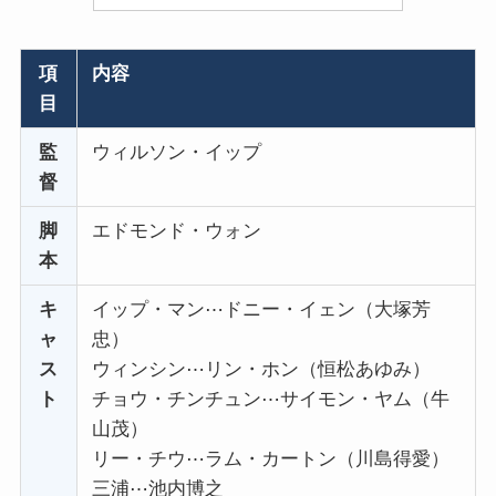
項
内容
目
監
ウィルソン・イップ
督
脚
エドモンド・ウォン
本
キ
イップ・マン⋯ドニー・イェン（大塚芳
ャ
忠）
ス
ウィンシン⋯リン・ホン（恒松あゆみ）
ト
チョウ・チンチュン⋯サイモン・ヤム（牛
山茂）
リー・チウ⋯ラム・カートン（川島得愛）
三浦⋯池内博之