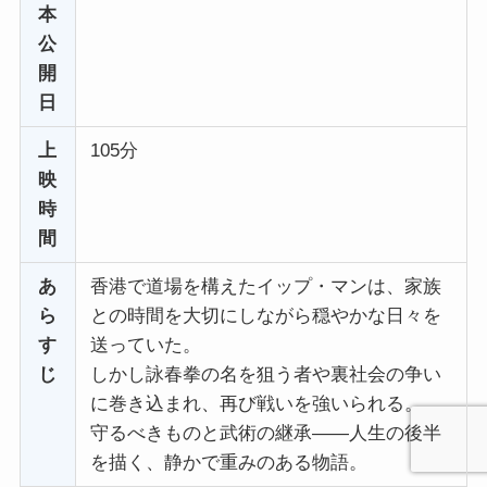
本
公
開
日
上
105分
映
時
間
あ
香港で道場を構えたイップ・マンは、家族
ら
との時間を大切にしながら穏やかな日々を
す
送っていた。
じ
しかし詠春拳の名を狙う者や裏社会の争い
に巻き込まれ、再び戦いを強いられる。
守るべきものと武術の継承——人生の後半
を描く、静かで重みのある物語。