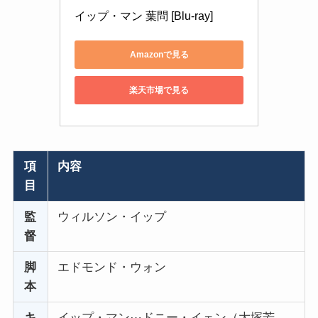
イップ・マン 葉問 [Blu-ray]
Amazonで見る
楽天市場で見る
項
内容
目
監
ウィルソン・イップ
督
脚
エドモンド・ウォン
本
キ
イップ・マン⋯ドニー・イェン（大塚芳