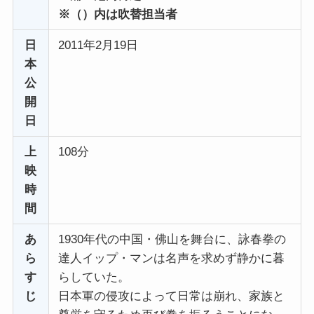
※（）内は吹替担当者
日
2011年2月19日
本
公
開
日
上
108分
映
時
間
あ
1930年代の中国・佛山を舞台に、詠春拳の
ら
達人イップ・マンは名声を求めず静かに暮
す
らしていた。
じ
日本軍の侵攻によって日常は崩れ、家族と