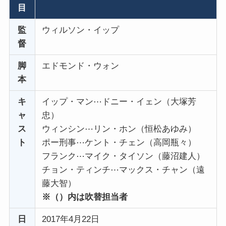
目
監
ウィルソン・イップ
督
脚
エドモンド・ウォン
本
キ
イップ・マン⋯ドニー・イェン（大塚芳
ャ
忠）
ス
ウィンシン⋯リン・ホン（恒松あゆみ）
ト
ポー刑事⋯ケント・チェン（高岡瓶々）
フランク⋯マイク・タイソン（藤沼建人）
チョン・ティンチ⋯マックス・チャン（遠
藤大智）
※（）内は吹替担当者
日
2017年4月22日