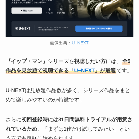
画像出典：
U−NEXT
『イップ・マン』
シリーズを
視聴したい方
には、
全5
作品を見放題で視聴できる「
U−NEXT
」が最適
です。
U-NEXTは見放題作品数が多く、シリーズ作品をまと
めて楽しみやすいのが特徴です。
さらに
初回登録時には31日間無料トライアルが用意さ
れているため
、「まずは1作だけ試してみたい」とい
う方でも気軽に始められます。