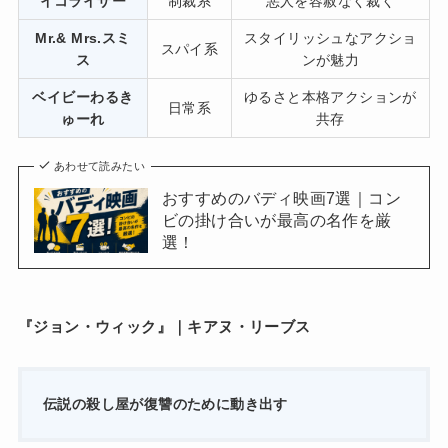
イコライザー
制裁系
悪人を容赦なく裁く
Mr.& Mrs.スミ
スタイリッシュなアクショ
スパイ系
ス
ンが魅力
ベイビーわるき
ゆるさと本格アクションが
日常系
ゅーれ
共存
あわせて読みたい
おすすめのバディ映画7選｜コン
ビの掛け合いが最高の名作を厳
選！
『ジョン・ウィック』｜キアヌ・リーブス
伝説の殺し屋が復讐のために動き出す