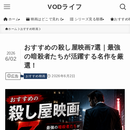
VODライフ
ホーム
映画はどこで見れる
シリーズ見る順番
おすすめ
ホーム
おすすめ映画
おすすめの殺し屋映画7選｜最強
2026
の暗殺者たちが活躍する名作を厳
6/02
選！
広告
2026年6月2日
おすすめ映画