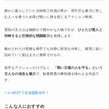
静かに暮らしていた元特殊工作員の男が、理不尽な暴力に苦し
む人々を救うため再び戦いに身を投じるアクション映画。
普段の主人公は物静かで穏やかな人物ですが、
ひとたび悪人と
対峙すると圧倒的な戦闘能力
を発揮します。
敵がどれだけ危険な相手でも冷静に状況を分析し、確実に追い
詰めていく姿はまさに無双そのもの。
派手なアクションだけでなく、
「弱い立場の人を守る」という
主人公の信念も魅力
で、勧善懲悪の爽快感を味わえる作品で
す。
▷U-NEXTで見放題配信中！
こんな人におすすめ