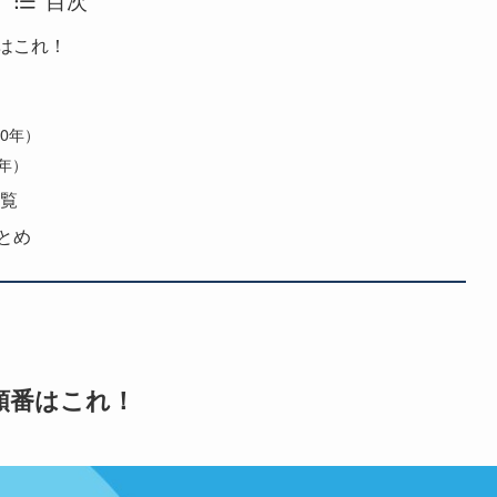
はこれ！
0年）
4年）
一覧
とめ
順番はこれ！