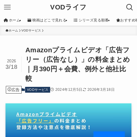
VODライフ
ホーム
映画はどこで見れる
シリーズ見る順番
おすすめ
ホーム
VODサービス
Amazonプライムビデオ「広告フ
リー（広告なし）」の料金まとめ
2026
3/18
｜月390円＋会費、例外と他社比
較
広告
2024年12月5日
2026年3月18日
VODサービス